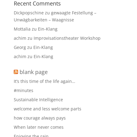
Recent Comments
Dickpopschine
zu
gewaagte Festellung –
Unwägbarkeiten – Waagnisse
Mottalia
zu
Ein-Klang
achim
zu
Improvisationstheater Workshop
Georg
zu
Ein-Klang
achim
zu
Ein-Klang
blank page
It’s this time of the life again…
#minutes
Sustainable Intelligence
welcome and less welcome parts
how courage always pays
When later never comes
Enjoying the rain…