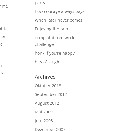
parts
ommt.
how courage always pays
g
When later never comes
itte
Enjoying the rain…
esen
complaint free world
te
challenge
honk if you’re happy!
bits of laugh
on
ts
Archives
Oktober 2018
September 2012
August 2012
Mai 2009
Juni 2008
Dezember 2007