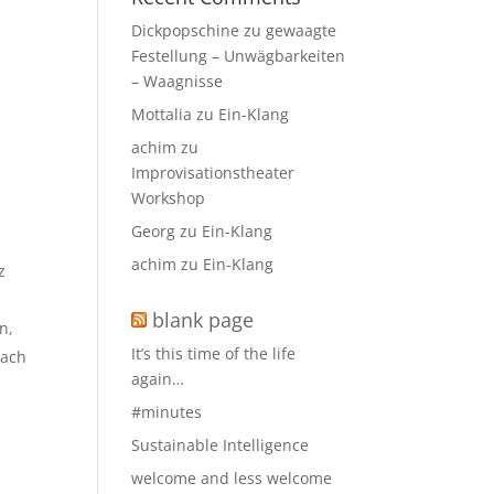
Dickpopschine
zu
gewaagte
Festellung – Unwägbarkeiten
– Waagnisse
Mottalia
zu
Ein-Klang
achim
zu
Improvisationstheater
Workshop
Georg
zu
Ein-Klang
achim
zu
Ein-Klang
z
blank page
n,
It’s this time of the life
nach
again…
#minutes
Sustainable Intelligence
welcome and less welcome