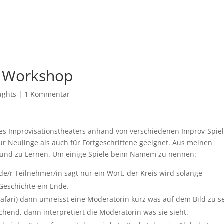
r Workshop
ughts
|
1 Kommentar
es Improvisationstheaters anhand von verschiedenen Improv-Spie
ür Neulinge als auch für Fortgeschrittene geeignet. Aus meinen
en und zu Lernen. Um einige Spiele beim Namem zu nennen:
ede/r Teilnehmer/in sagt nur ein Wort, der Kreis wird solange
Geschichte ein Ende.
Safari) dann umreisst eine Moderatorin kurz was auf dem Bild zu 
echend, dann interpretiert die Moderatorin was sie sieht.