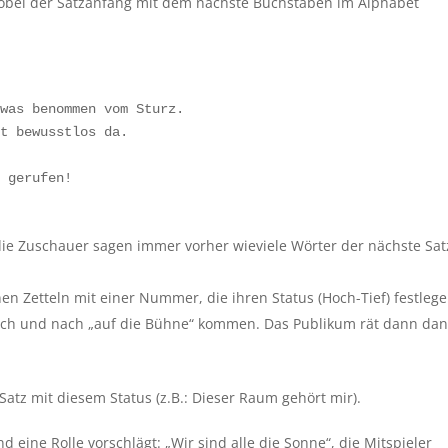
wobei der Satzanfang mit dem nächste Buchstaben im Alphabet
was benommen vom Sturz.

t bewusstlos da.



 gerufen!

ie Zuschauer sagen immer vorher wieviele Wörter der nächste Sat
en Zetteln mit einer Nummer, die ihren Status (Hoch-Tief) festlege
 nach und nach „auf die Bühne“ kommen. Das Publikum rät dann da
Satz mit diesem Status (z.B.: Dieser Raum gehört mir).
 eine Rolle vorschlägt: „Wir sind alle die Sonne“, die Mitspieler