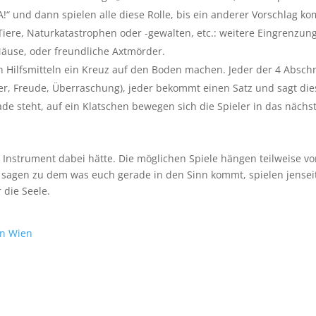
!“ und dann spielen alle diese Rolle, bis ein anderer Vorschlag k
iere, Naturkatastrophen oder -gewalten, etc.: weitere Eingrenzun
äuse, oder freundliche Axtmörder.
 Hilfsmitteln ein Kreuz auf den Boden machen. Jeder der 4 Abschn
auer, Freude, Überraschung), jeder bekommt einen Satz und sagt di
e steht, auf ein Klatschen bewegen sich die Spieler in das nächs
n Instrument dabei hätte. Die möglichen Spiele hängen teilweise v
ja sagen zu dem was euch gerade in den Sinn kommt, spielen jensei
 die Seele.
in Wien