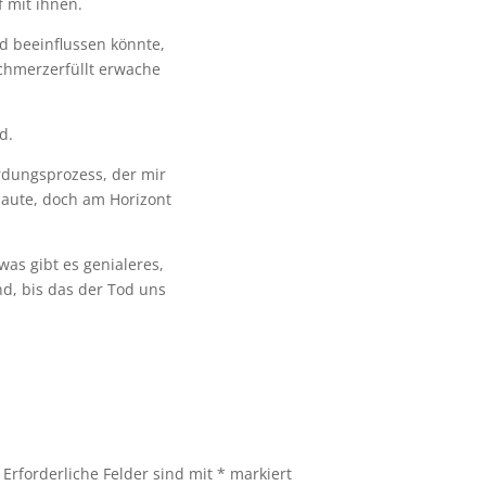
f mit ihnen.
d beeinflussen könnte,
chmerzerfüllt erwache
d.
rdungsprozess, der mir
laute, doch am Horizont
 was gibt es genialeres,
d, bis das der Tod uns
Erforderliche Felder sind mit
*
markiert