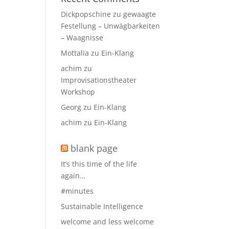
Dickpopschine
zu
gewaagte
Festellung – Unwägbarkeiten
– Waagnisse
Mottalia
zu
Ein-Klang
achim
zu
Improvisationstheater
Workshop
Georg
zu
Ein-Klang
achim
zu
Ein-Klang
blank page
It’s this time of the life
again…
#minutes
Sustainable Intelligence
welcome and less welcome