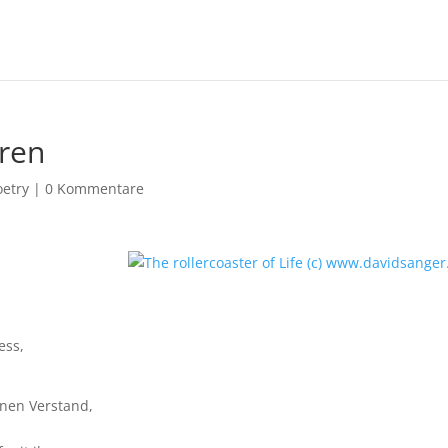
ren
oetry
|
0 Kommentare
.
ess,
nen Verstand,