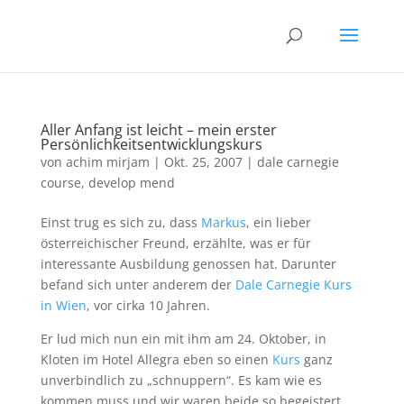
Aller Anfang ist leicht – mein erster
Persönlichkeitsentwicklungskurs
von
achim mirjam
|
Okt. 25, 2007
|
dale carnegie
course
,
develop mend
Einst trug es sich zu, dass
Markus
, ein lieber
österreichischer Freund, erzählte, was er für
interessante Ausbildung genossen hat. Darunter
befand sich unter anderem der
Dale Carnegie Kurs
in Wien
, vor cirka 10 Jahren.
Er lud mich nun ein mit ihm am 24. Oktober, in
Kloten im Hotel Allegra eben so einen
Kurs
ganz
unverbindlich zu „schnuppern“. Es kam wie es
kommen muss und wir waren beide so begeistert,