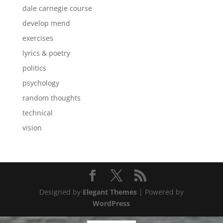
dale carnegie course
develop mend
exercises
lyrics & poetry
politics
psychology
random thoughts
technical
vision
Designed by
Elegant Themes
| Powered by
WordPress